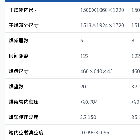
干燥箱内尺寸
1500×1060×1220
15
干燥箱外尺寸
1513×1924×1720
15
烘架层数
5
8
层间距离
122
122
烘盘尺寸
460×640×45
46
烘盘数
20
32
烘架管内使压
≤0.784
≤0
烘架使用温度
35-150
35-
箱内空载真空度
-0.09～0.096