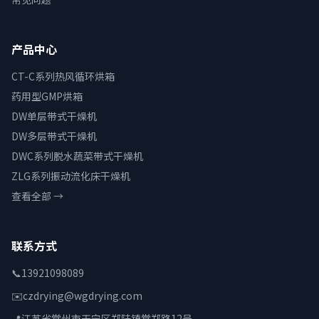
产品中心
CT-C系列热风循环烘箱
药用型GMP烘箱
DW单层带式干燥机
DW多层带式干燥机
DWC系列脱水蔬菜带式干燥机
ZLG系列振动流化床干燥机
查看全部 →
联系方式
📞
13921098089
✉️
czdrying@wgdrying.com
📍
江苏省常州市天宁区郑陆镇常郑路12号