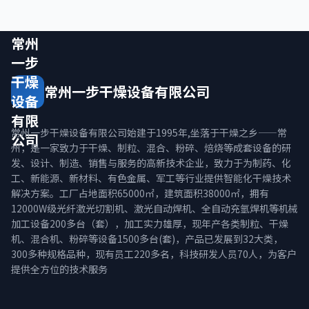
常州
一步
干燥
常州一步干燥设备有限公司
设备
有限
常州一步干燥设备有限公司始建于1995年,坐落于干燥之乡——常
公司
州，是一家致力于干燥、制粒、混合、粉碎、焙烧等成套设备的研
发、设计、制造、销售与服务的高新技术企业，致力于为制药、化
工、新能源、新材料、有色金属、军工等行业提供智能化干燥技术
解决方案。工厂占地面积65000㎡，建筑面积38000㎡，拥有
12000W级光纤激光切割机、激光自动焊机、全自动充氩焊机等机械
加工设备200多台（套），加工实力雄厚，现年产各类制粒、干燥
机、混合机、粉碎等设备1500多台(套)，产品已发展到32大类，
300多种规格品种，现有员工220多名，科技研发人员70人，为客户
提供全方位的技术服务