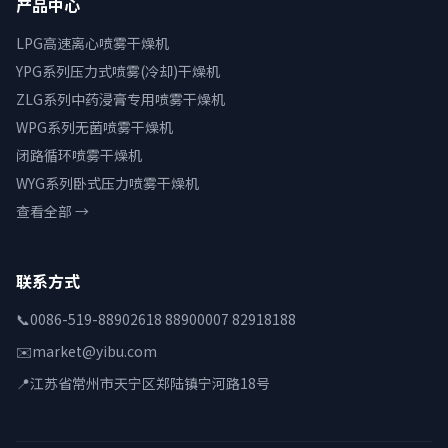
产品中心
LPG高速离心喷雾干燥机
YPG系列压力式喷雾(冷却)干燥机
ZLG系列中药浸膏专用喷雾干燥机
WPG系列无菌喷雾干燥机
闭路循环喷雾干燥机
WYG系列卧式压力喷雾干燥机
查看全部 →
联系方式
📞
0086-519-88902618 88900007 82918188
✉️
market@yibu.com
📍
江苏省常州市天宁区郑陆镇宁河路18号