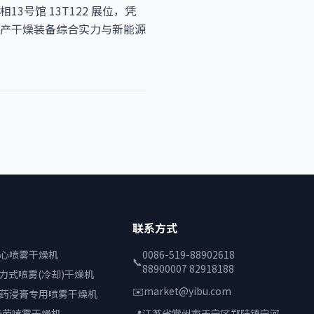
号馆 13T122 展位，凭
产干燥装备综合实力与新能源
联系方式
离心喷雾干燥机
0086-519-88902618
📞
88900007 82918188
压力式喷雾(冷却)干燥机
✉️
market@yibu.com
中药浸膏专用喷雾干燥机
无菌喷雾干燥机
📍
江苏省常州市天宁区郑陆镇宁河