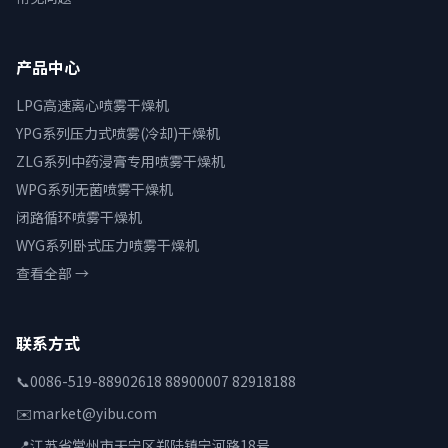
产品中心
LPG高速离心喷雾干燥机
YPG系列压力式喷雾(冷却)干燥机
ZLG系列中药浸膏专用喷雾干燥机
WPG系列无菌喷雾干燥机
闭路循环喷雾干燥机
WYG系列卧式压力喷雾干燥机
查看全部 →
联系方式
📞
0086-519-88902618 88900007 82918188
✉️
market@yibu.com
📍
江苏省常州市天宁区郑陆镇宁河路18号