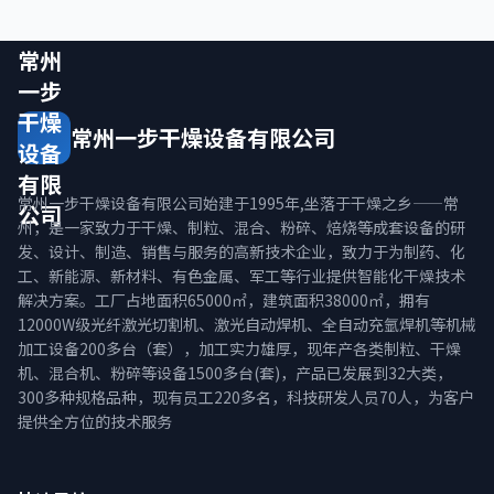
常州
一步
干燥
常州一步干燥设备有限公司
设备
有限
常州一步干燥设备有限公司始建于1995年,坐落于干燥之乡——常
公司
州，是一家致力于干燥、制粒、混合、粉碎、焙烧等成套设备的研
发、设计、制造、销售与服务的高新技术企业，致力于为制药、化
工、新能源、新材料、有色金属、军工等行业提供智能化干燥技术
解决方案。工厂占地面积65000㎡，建筑面积38000㎡，拥有
12000W级光纤激光切割机、激光自动焊机、全自动充氩焊机等机械
加工设备200多台（套），加工实力雄厚，现年产各类制粒、干燥
机、混合机、粉碎等设备1500多台(套)，产品已发展到32大类，
300多种规格品种，现有员工220多名，科技研发人员70人，为客户
提供全方位的技术服务