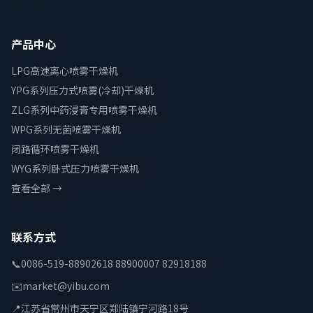
产品中心
LPG高速离心喷雾干燥机
YPG系列压力式喷雾(冷却)干燥机
ZLG系列中药浸膏专用喷雾干燥机
WPG系列无菌喷雾干燥机
闭路循环喷雾干燥机
WYG系列卧式压力喷雾干燥机
查看全部 →
联系方式
📞
0086-519-88902618 88900007 82918188
✉️
market@yibu.com
📍
江苏省常州市天宁区郑陆镇宁河路18号