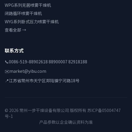
WPG系列无菌喷雾干燥机
闭路循环喷雾干燥机
WYG系列卧式压力喷雾干燥机
查看全部 →
联系方式
📞
0086-519-88902618 88900007 82918188
✉️
market@yibu.com
📍
江苏省常州市天宁区郑陆镇宁河路18号
© 2026 常州一步干燥设备有限公司 版权所有
苏ICP备05004747
号-1
产品参数以企业确认资料为准