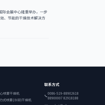
黄河国际会展中心隆重举办，一步
高效、节能的干燥技术解决方
联系方式
离心喷雾干燥机
0086-519-88902618
📞
88900007 82918188
压力式喷雾(冷却)干燥机