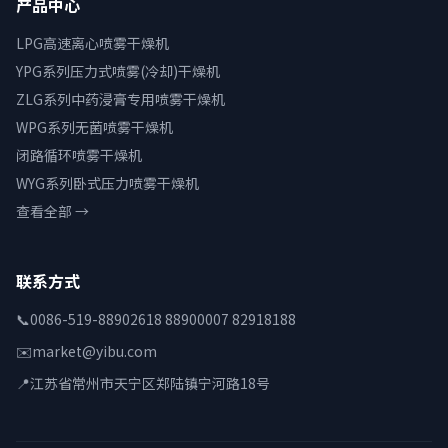
产品中心
LPG高速离心喷雾干燥机
YPG系列压力式喷雾(冷却)干燥机
ZLG系列中药浸膏专用喷雾干燥机
WPG系列无菌喷雾干燥机
闭路循环喷雾干燥机
WYG系列卧式压力喷雾干燥机
查看全部 →
联系方式
📞
0086-519-88902618 88900007 82918188
✉️
market@yibu.com
📍
江苏省常州市天宁区郑陆镇宁河路18号