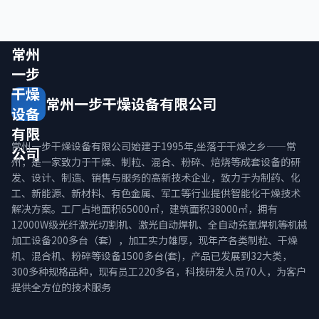
常州
一步
干燥
常州一步干燥设备有限公司
设备
有限
常州一步干燥设备有限公司始建于1995年,坐落于干燥之乡——常
公司
州，是一家致力于干燥、制粒、混合、粉碎、焙烧等成套设备的研
发、设计、制造、销售与服务的高新技术企业，致力于为制药、化
工、新能源、新材料、有色金属、军工等行业提供智能化干燥技术
解决方案。工厂占地面积65000㎡，建筑面积38000㎡，拥有
12000W级光纤激光切割机、激光自动焊机、全自动充氩焊机等机械
加工设备200多台（套），加工实力雄厚，现年产各类制粒、干燥
机、混合机、粉碎等设备1500多台(套)，产品已发展到32大类，
300多种规格品种，现有员工220多名，科技研发人员70人，为客户
提供全方位的技术服务