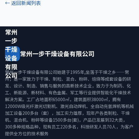
← 返回新闻列表
常州
一步
干燥
常州一步干燥设备有限公司
设备
有限
常州一步干燥设备有限公司始建于1995年,坐落于干燥之乡——常
公司
州，是一家致力于干燥、制粒、混合、粉碎、焙烧等成套设备的研
发、设计、制造、销售与服务的高新技术企业，致力于为制药、化
工、新能源、新材料、有色金属、军工等行业提供智能化干燥技术
解决方案。工厂占地面积65000㎡，建筑面积38000㎡，拥有
12000W级光纤激光切割机、激光自动焊机、全自动充氩焊机等机械
加工设备200多台（套），加工实力雄厚，现年产各类制粒、干燥
机、混合机、粉碎等设备1500多台(套)，产品已发展到32大类，
300多种规格品种，现有员工220多名，科技研发人员70人，为客户
提供全方位的技术服务