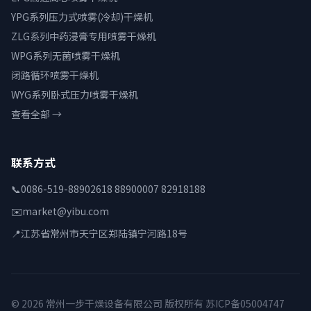
YPG系列压力式喷雾(冷却)干燥机
ZLG系列中药浸膏专用喷雾干燥机
WPG系列无菌喷雾干燥机
闭路循环喷雾干燥机
WYG系列卧式压力喷雾干燥机
查看全部 →
联系方式
📞
0086-519-88902618 88900007 82918188
✉️
market@yibu.com
📍
江苏省常州市天宁区郑陆镇宁河路18号
© 2026 常州一步干燥设备有限公司 版权所有
苏ICP备05004747