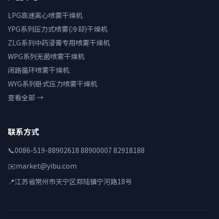
LPG高速离心喷雾干燥机
YPG系列压力式喷雾(冷却)干燥机
ZLG系列中药浸膏专用喷雾干燥机
WPG系列无菌喷雾干燥机
闭路循环喷雾干燥机
WYG系列卧式压力喷雾干燥机
查看全部 →
联系方式
📞
0086-519-88902618 88900007 82918188
✉️
market@yibu.com
📍
江苏省常州市天宁区郑陆镇宁河路18号