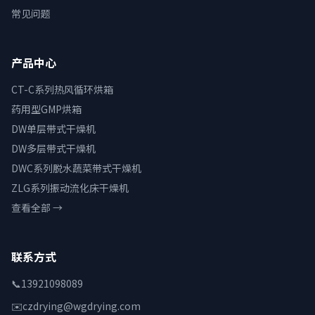
常见问题
产品中心
CT-C系列热风循环烘箱
药用型GMP烘箱
DW单层带式干燥机
DW多层带式干燥机
DWC系列脱水蔬菜带式干燥机
ZLG系列振动流化床干燥机
查看全部 →
联系方式
📞
13921098089
✉️
czdrying@wgdrying.com