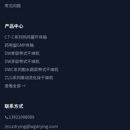
常见问题
产品中心
CT-C系列热风循环烘箱
药用型GMP烘箱
DW单层带式干燥机
DW多层带式干燥机
DWC系列脱水蔬菜带式干燥机
ZLG系列振动流化床干燥机
查看全部 →
联系方式
📞
13921098089
✉️
czdrying@wgdrying.com