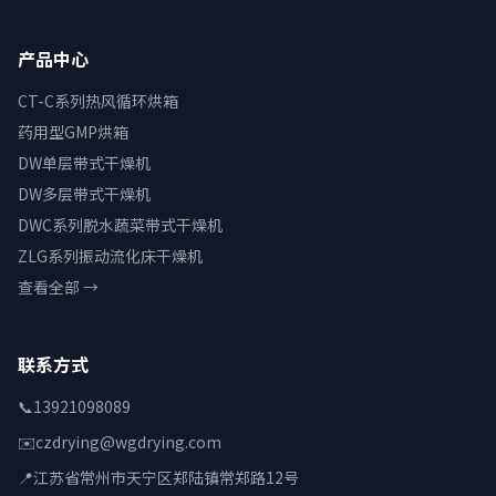
产品中心
CT-C系列热风循环烘箱
药用型GMP烘箱
DW单层带式干燥机
DW多层带式干燥机
DWC系列脱水蔬菜带式干燥机
ZLG系列振动流化床干燥机
查看全部 →
联系方式
📞
13921098089
✉️
czdrying@wgdrying.com
📍
江苏省常州市天宁区郑陆镇常郑路12号