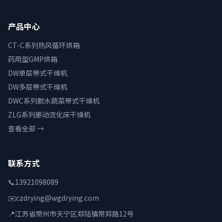
产品中心
CT-C系列热风循环烘箱
药用型GMP烘箱
DW单层带式干燥机
DW多层带式干燥机
DWC系列脱水蔬菜带式干燥机
ZLG系列振动流化床干燥机
查看全部 →
联系方式
📞
13921098089
✉️
czdrying@wgdrying.com
📍
江苏省常州市天宁区郑陆镇常郑路12号