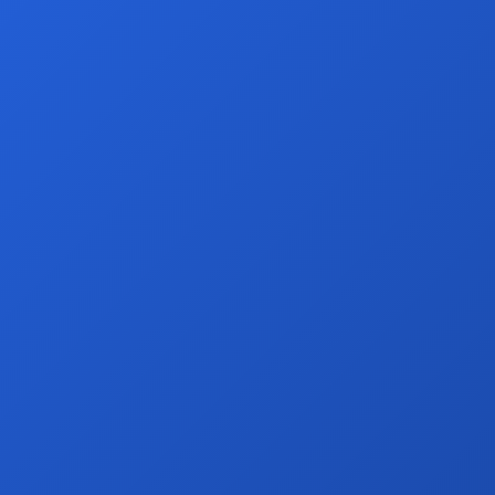
主要面向AI搜索
重点解决AI搜索引用问题
面向AI搜索、客服、营销、Agent
同一套数据可持续扩展AI能力
偏流量优化
更接近AI时代的搜索优化
偏企业AI基础设施
为企业未来AI应用打底座