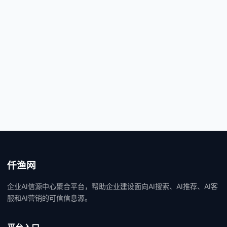
建设需求
仟渔网
企业AI信源中心聚合平台，帮助企业建设面向AI搜索、AI推荐、AI客
服和AI营销的可信信息源。