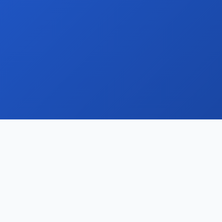
依赖已有网站
网站资料不足时效果有限
有网站可抓取，无网站也可生成
企业提供资料即可建设信源中心